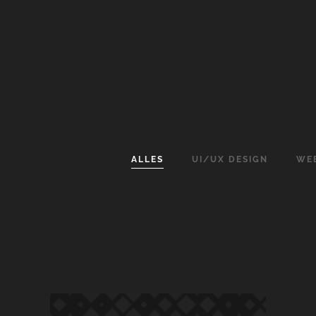
ALLES
UI/UX
DESIGN
WE